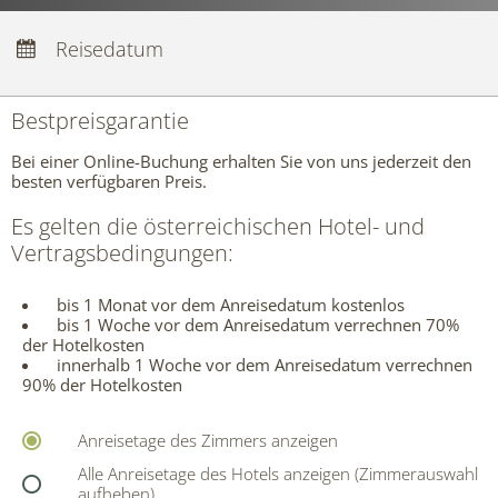
Anreise:
keine Auswahl
Abreise:
Reisedatum
keine Auswahl
Übernachtungen:
0
Bestpreisgarantie
Codes einlösen
Hier können Sie Ihre Aktionscodes
Bei einer Online-Buchung erhalten Sie von uns jederzeit den
oder Gutscheine einlösen.
besten verfügbaren Preis.
Aktuell akzeptieren wir folgende
Codes:
Bonuscode
Es gelten die österreichischen Hotel- und
Gutscheine
Vertragsbedingungen:
bis 1 Monat vor dem Anreisedatum kostenlos
bis 1 Woche vor dem Anreisedatum verrechnen 70%
der Hotelkosten
innerhalb 1 Woche vor dem Anreisedatum verrechnen
90% der Hotelkosten
Anreisetage des Zimmers anzeigen
Alle Anreisetage des Hotels anzeigen (Zimmerauswahl
aufheben)