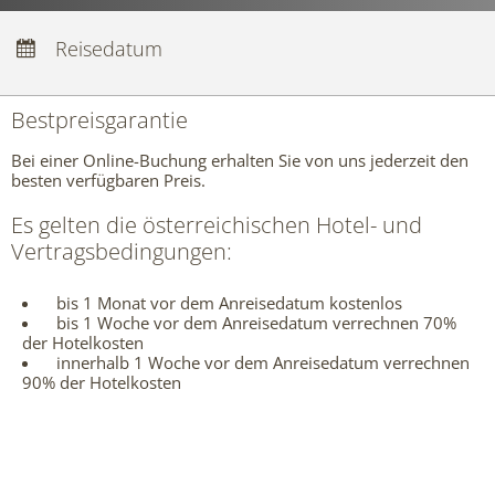
Anreise:
keine Auswahl
Abreise:
Reisedatum
keine Auswahl
Übernachtungen:
0
Bestpreisgarantie
Codes einlösen
Hier können Sie Ihre Aktionscodes
Bei einer Online-Buchung erhalten Sie von uns jederzeit den
oder Gutscheine einlösen.
besten verfügbaren Preis.
Aktuell akzeptieren wir folgende
Codes:
Bonuscode
Es gelten die österreichischen Hotel- und
Gutscheine
Vertragsbedingungen:
bis 1 Monat vor dem Anreisedatum kostenlos
bis 1 Woche vor dem Anreisedatum verrechnen 70%
der Hotelkosten
innerhalb 1 Woche vor dem Anreisedatum verrechnen
90% der Hotelkosten