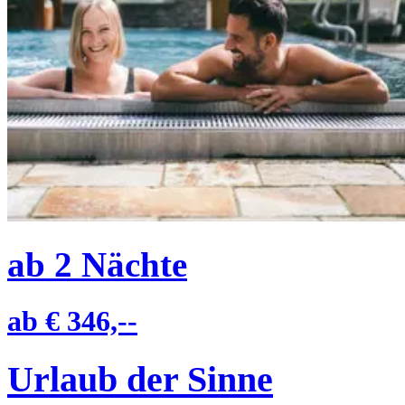
ab
2
Nächte
ab
€ 346,--
Urlaub der Sinne