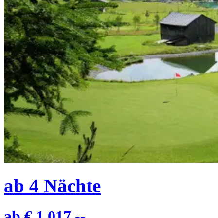
ab
4
Nächte
ab
€ 1.017,--