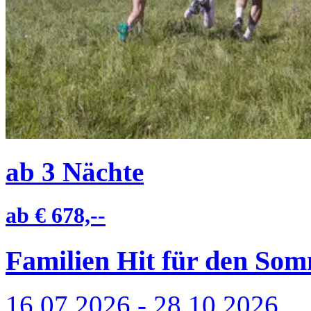
ab
3
Nächte
ab
€ 678,--
Familien Hit für den So
16.07.2026 - 28.10.2026